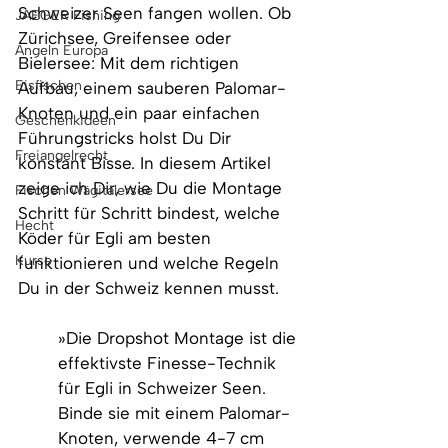
Schweizer Seen fangen wollen. Ob 
JAEGER Fishing
Zürichsee, Greifensee oder 
Angeln Europa
Bielersee: Mit dem richtigen 
Eisfischen
Aufbau, einem sauberen Palomar-
Knoten und ein paar einfachen 
Geschenkideen
Führungstricks holst Du Dir 
Freiangelrecht
konstant Bisse. In diesem Artikel 
zeige ich Dir, wie Du die Montage 
Fischen Wägitalersee
Schritt für Schritt bindest, welche 
Hecht
Köder für Egli am besten 
Kurse
funktionieren und welche Regeln 
Du in der Schweiz kennen musst.
»Die Dropshot Montage ist die 
effektivste Finesse-Technik 
für Egli in Schweizer Seen. 
Binde sie mit einem Palomar-
Knoten, verwende 4-7 cm 