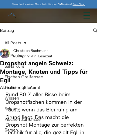
Verschenke einen Gutschein für den SaNa-Kurs!
Zum Shop
Beitrag
All Posts
Christoph Bachmann
All Posts
20. Apr.
9 Min. Lesezeit
Dropshot angeln Schweiz:
SaNa Kurs
Montage, Knoten und Tipps für
Fischen Greifensee
Egli
Aktualisiert:
Fischerequipment
21. Apr.
Rund 80 % aller Bisse beim 
Wissen
Dropshotfischen kommen in der 
Felchen
Pause, wenn das Blei ruhig am 
Grund liegt. Das macht die 
Fischen Zürichsee
Dropshot Montage zur perfekten 
Barsch
Technik für alle, die gezielt Egli in 