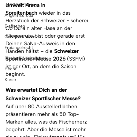
JAEGER Fishing
Umwelt Arena in 
Spreitenbach
 wieder in das 
Angeln Europa
Herzstück der Schweizer Fischerei.
Eisfischen
Ob Du ein alter Hase an der 
Fliegenrute bist oder gerade erst 
Geschenkideen
Deinen SaNa-Ausweis in den 
Freiangelrecht
Händen hältst – die 
Schweizer 
Fischen Wägitalersee
Sportfischer Messe 2026
 (SSFM) 
ist der Ort, an dem die Saison 
Hecht
beginnt.
Kurse
Was erwartet Dich an der 
Schweizer Sportfischer Messe?
Auf über 80 Ausstellerflächen 
präsentieren mehr als 50 Top-
Marken alles, was das Fischerherz 
begehrt. Aber die Messe ist mehr 