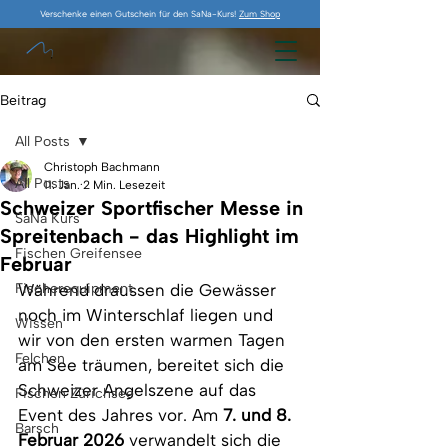
Verschenke einen Gutschein für den SaNa-Kurs!
Zum Shop
Beitrag
All Posts
Christoph Bachmann
All Posts
11. Jan.
2 Min. Lesezeit
Schweizer Sportfischer Messe in
SaNa Kurs
Spreitenbach - das Highlight im
Fischen Greifensee
Februar
Fischerequipment
Während draussen die Gewässer 
noch im Winterschlaf liegen und 
Wissen
wir von den ersten warmen Tagen 
Felchen
am See träumen, bereitet sich die 
Schweizer Angelszene auf das 
Fischen Zürichsee
Event des Jahres vor. Am 
7. und 8. 
Barsch
Februar 2026
 verwandelt sich die 