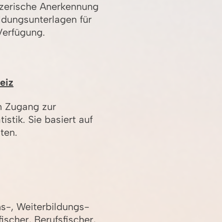
izerische Anerkennung
ldungsunterlagen für
Verfügung.
eiz
n Zugang zur
istik. Sie basiert auf
ten.
ns-, Weiterbildungs-
ischer, Berufsfischer,