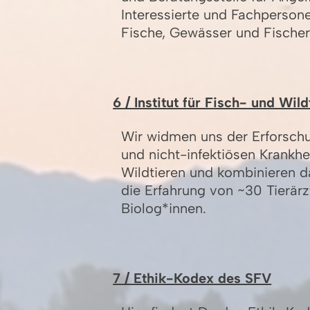
Interessierte und Fachperson
Fische, Gewässer und Fisch
6 / Institut für Fisch- und Wil
Wir widmen uns der Erforschu
und nicht-infektiösen Krankhe
Wildtieren und kombinieren 
die Erfahrung von ~30 Tierär
Biolog*innen.
7 / Ethik-Kodex des SFV