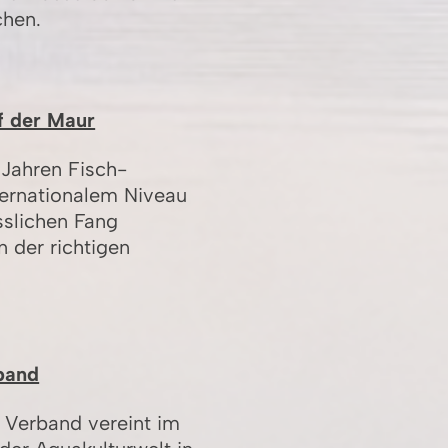
chen.
f der Maur
 Jahren Fisch-
ternationalem Niveau
sslichen Fang
n der richtigen
band
 Verband vereint im