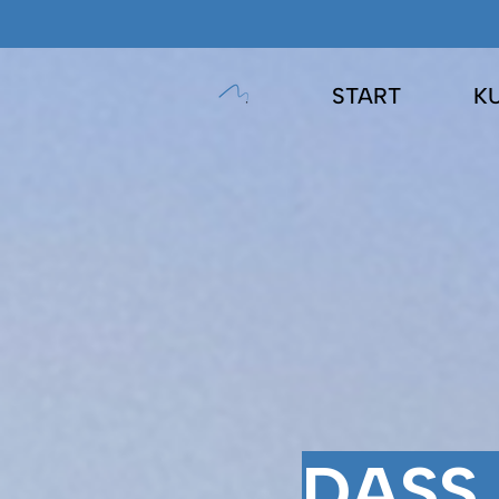
START
K
DASS