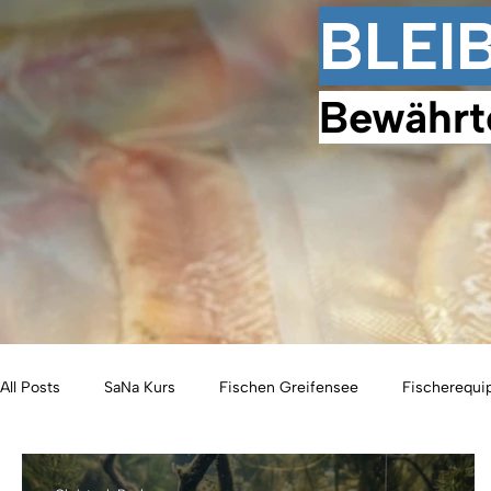
BLEI
Bewährt
All Posts
SaNa Kurs
Fischen Greifensee
Fischerequ
Eisfischen
Geschenkideen
Freiangelrecht
Fis