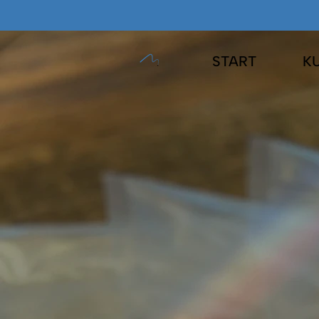
START
K