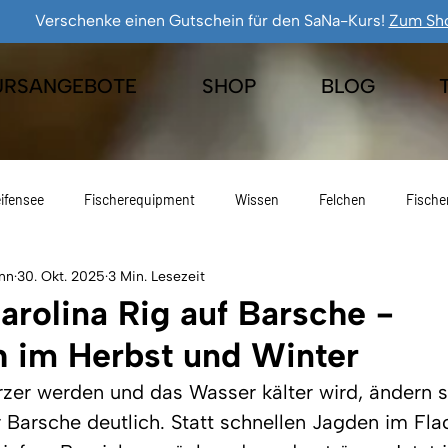
Verschenke einen Gutschein für den SaNa-Kurs!
Zum Sh
URSANGEBOTE
SHOP
BLOG
ifensee
Fischerequipment
Wissen
Felchen
Fische
nn
30. Okt. 2025
3 Min. Lesezeit
Eisfischen
Geschenkideen
Freiangelrecht
Fischen
rolina Rig auf Barsche -
h im Herbst und Winter
zer werden und das Wasser kälter wird, ändern s
Barsche deutlich. Statt schnellen Jagden im Fla