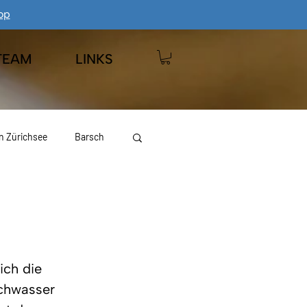
op
TEAM
LINKS
n Zürichsee
Barsch
 Wägitalersee
Hecht
ich die 
chwasser 