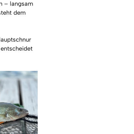
en – langsam 
 steht dem 
Hauptschnur 
 entscheidet 