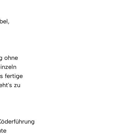
bel,
g ohne 
inzeln 
 fertige 
ht's zu 
Köderführung 
te 