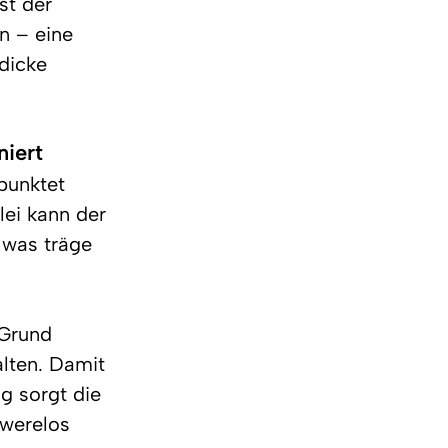
st der 
n – eine 
dicke 
niert
punktet 
lei kann der 
 was träge 
 Grund 
lten. Damit 
g sorgt die 
werelos 