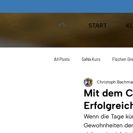
START
K
All Posts
SaNa Kurs
Fischen Gre
Christoph Bachma
JAEGER Fishing
Angeln Europa
Mit dem Ca
Erfolgreic
Kurse
Wenn die Tage kür
Gewohnheiten der 