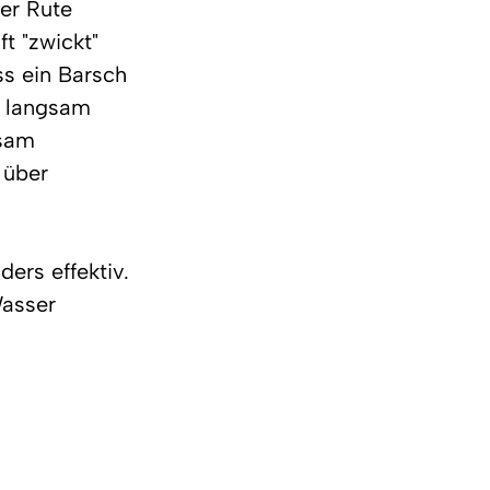
er Rute 
t "zwickt" 
ss ein Barsch 
z langsam 
gsam 
 über 
ers effektiv. 
asser 