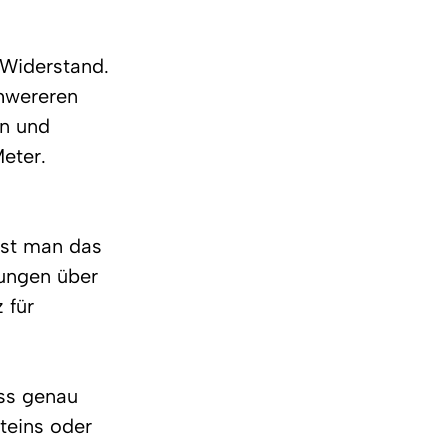
 Widerstand. 
hwereren 
n und 
eter.
sst man das 
ungen über 
 für 
ss genau 
teins oder 