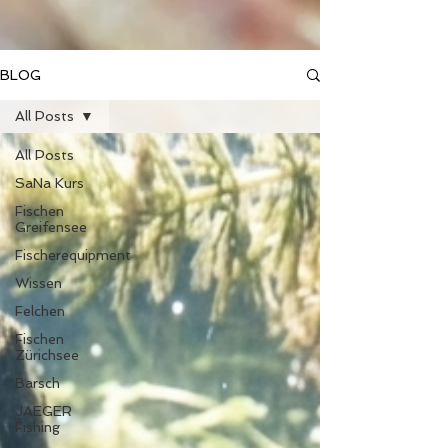
BLOG
All Posts
All Posts
SaNa Kurs
Fischen
Greifensee
Fischerequipment
Wissen
Felchen
Fischen
Zürichsee
Barsch
JAEGER
Fishing