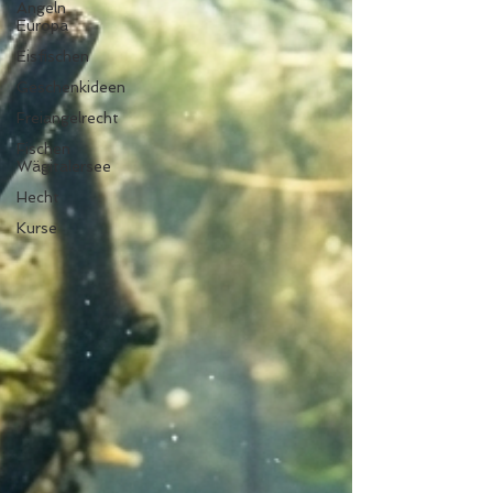
Angeln
Europa
Eisfischen
Geschenkideen
Freiangelrecht
Fischen
Wägitalersee
Hecht
Kurse