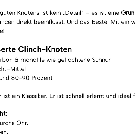
uten Knotens ist kein „Detail“ – es ist eine 
Grun
ncen direkt beeinflusst. Und das Beste: Mit ein 
e!
serte Clinch-Knoten
rbon & monofile wie geflochtene Schnur
cht–Mittel
rund 80-90 Prozent
st ein Klassiker. Er ist schnell erlernt und ideal f
ht:
urchs Öhr.
en.