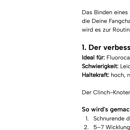
Das Binden eines g
die Deine Fangcha
wird es zur Routin
1. Der verbes
Ideal für:
 Fluoroca
Schwierigkeit:
 Lei
Haltekraft:
 hoch, 
Der Clinch-Knoten i
So wird's gemac
Schnurende d
5–7 Wicklung