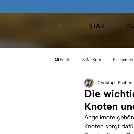
START
K
All Posts
SaNa Kurs
Fischen Gre
Christoph Bachma
JAEGER Fishing
Angeln Europa
Die wichti
Knoten un
Kurse
Angelknote gehör
Knoten sorgt dafü