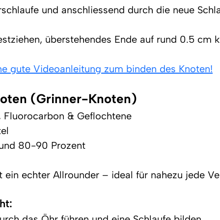
schlaufe und anschliessend durch die neue Schla
estziehen, überstehendes Ende auf rund 0.5 cm k
ine gute Videoanleitung zum binden des Knoten!
noten (Grinner-Knoten)
, Fluorocarbon & Geflochtene
tel
rund 80-90 Prozent
 ein echter Allrounder – ideal für nahezu jede V
ht:
rch das Öhr führen und eine Schlaufe bilden.