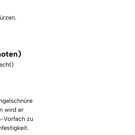
ürzen.
noten)
echt)
ngelschnüre 
 wird er 
-Vorfach zu 
festigkeit.