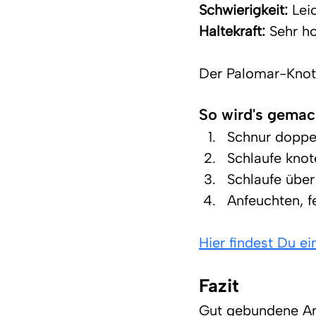
Schwierigkeit:
 Lei
Haltekraft:
 Sehr h
Der Palomar-Knote
So wird's gemac
Schnur doppel
Schlaufe knot
Schlaufe über
Anfeuchten, f
Hier findest Du e
Fazit
Gut gebundene Ang