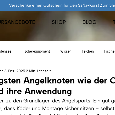
Verschenke einen Gutschein für den SaNa-Kurs!
Zum Sh
URSANGEBOTE
SHOP
BLOG
ifensee
Fischerequipment
Wissen
Felchen
Fische
nn
3. Dez. 2025
2 Min. Lesezeit
Eisfischen
Geschenkideen
Freiangelrecht
Fischen
gsten Angelknoten wie der C
d ihre Anwendung
en zu den Grundlagen des Angelsports. Ein gut 
r, dass Köder und Montage sicher sitzen – selbst