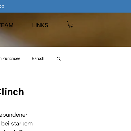
op
TEAM
LINKS
n Zürichsee
Barsch
 Wägitalersee
Hecht
linch
gebundener 
 bei starkem 