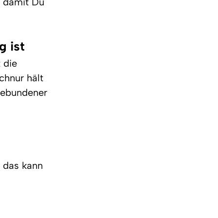
, damit Du 
 ist
 die 
chnur hält 
gebundener 
 das kann 