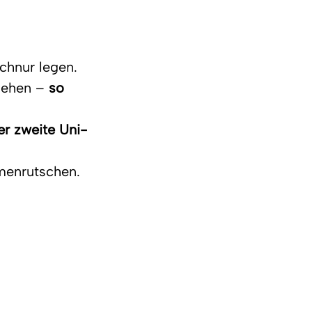
chnur legen.
iehen – 
so 
er zweite Uni-
mmenrutschen.