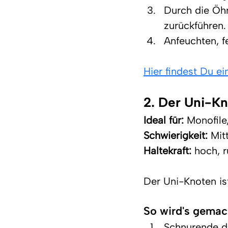
Durch die Öhr
zurückführen.
Anfeuchten, f
Hier findest Du e
2. Der Uni-K
Ideal für:
 Monofile
Schwierigkeit:
 Mit
Haltekraft:
 hoch, 
Der Uni-Knoten ist
So wird's gemac
Schnurende du