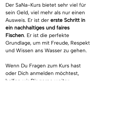
Der SaNa-Kurs bietet sehr viel für 
sein Geld, viel mehr als nur einen 
Ausweis. Er ist der 
erste Schritt in 
ein nachhaltiges und faires 
Fischen
. Er ist die perfekte 
Grundlage, um mit Freude, Respekt 
und Wissen ans Wasser zu gehen.
Wenn Du Fragen zum Kurs hast 
oder Dich anmelden möchtest, 
helfen wir Dir gerne weiter – 
Angeln soll Spass machen, von 
Anfang an
. 🎣 Hier geht's zu 
unseren SaNa-Kursen in Bülach 
und Uster:
 Kursangebote.