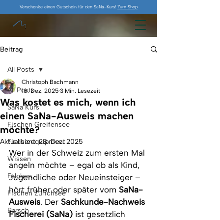
Verschenke einen Gutschein für den SaNa-Kurs!
Zum Shop
Beitrag
All Posts
Christoph Bachmann
All Posts
18. Dez. 2025
3 Min. Lesezeit
Was kostet es mich, wenn ich
SaNa Kurs
einen SaNa-Ausweis machen
Fischen Greifensee
möchte?
Aktualisiert:
Fischerequipment
28. Dez. 2025
Wer in der Schweiz zum ersten Mal 
Wissen
angeln möchte – egal ob als Kind, 
Felchen
Jugendliche oder Neueinsteiger – 
hört früher oder später vom 
SaNa-
Fischen Zürichsee
Ausweis
. Der 
Sachkunde-Nachweis 
Barsch
Fischerei (SaNa)
 ist gesetzlich 