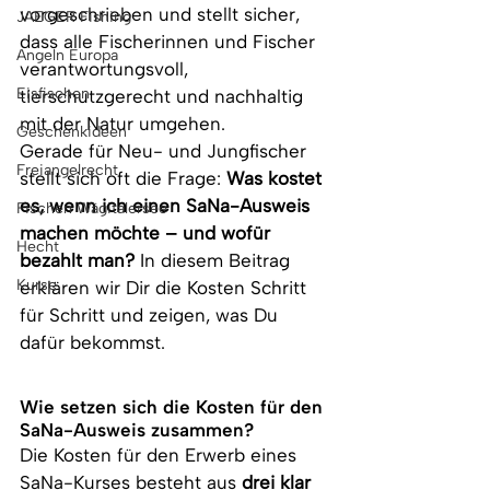
vorgeschrieben und stellt sicher, 
JAEGER Fishing
dass alle Fischerinnen und Fischer 
Angeln Europa
verantwortungsvoll, 
Eisfischen
tierschutzgerecht und nachhaltig 
mit der Natur umgehen.
Geschenkideen
Gerade für Neu- und Jungfischer 
Freiangelrecht
stellt sich oft die Frage: 
Was kostet 
es, wenn ich einen SaNa-Ausweis 
Fischen Wägitalersee
machen möchte – und wofür 
Hecht
bezahlt man? 
In diesem Beitrag 
Kurse
erklären wir Dir die Kosten Schritt 
für Schritt und zeigen, was Du 
dafür bekommst.
Wie setzen sich die Kosten für den 
SaNa-Ausweis zusammen?
Die Kosten für den Erwerb eines 
SaNa-Kurses besteht aus 
drei klar 