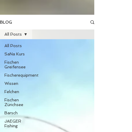
BLOG
All Posts
All Posts
SaNa Kurs
Fischen
Greifensee
Fischerequipment
Wissen
Felchen
Fischen
Zürichsee
Barsch
JAEGER
Fishing