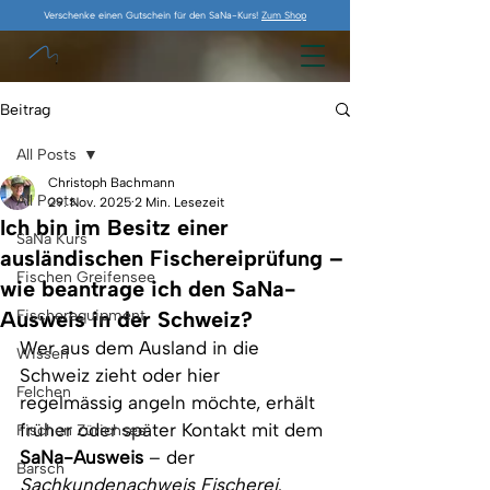
Verschenke einen Gutschein für den SaNa-Kurs!
Zum Shop
Beitrag
All Posts
Christoph Bachmann
All Posts
29. Nov. 2025
2 Min. Lesezeit
Ich bin im Besitz einer
SaNa Kurs
ausländischen Fischereiprüfung –
Fischen Greifensee
wie beantrage ich den SaNa-
Ausweis in der Schweiz?
Fischerequipment
Wer aus dem Ausland in die 
Wissen
Schweiz zieht oder hier 
Felchen
regelmässig angeln möchte, erhält 
früher oder später Kontakt mit dem 
Fischen Zürichsee
SaNa-Ausweis
 – der 
Barsch
Sachkundenachweis Fischerei
. 