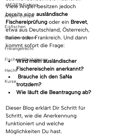
JAEGER Fishing
Viele Angler besitzen jedoch 
bereits eine 
ausländische 
Angeln Europa
Fischereiprüfung
 oder ein 
Brevet
, 
Eisfischen
etwa aus Deutschland, Österreich, 
Italien oder Frankreich. Und dann 
Geschenkideen
kommt sofort die Frage:
Freiangelrecht
Fischen Wägitalersee
Wird mein ausländischer 
Fischereischein anerkannt?
Hecht
Brauche ich den SaNa 
Kurse
trotzdem?
Wie läuft die Beantragung ab?
Dieser Blog erklärt Dir Schritt für 
Schritt, wie die Anerkennung 
funktioniert und welche 
Möglichkeiten Du hast.