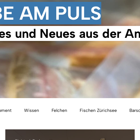
BE AM PULS
es und Neues aus der An
ipment
Wissen
Felchen
Fischen Zürichsee
Bars
chen Wägitalersee
Hecht
Kurse