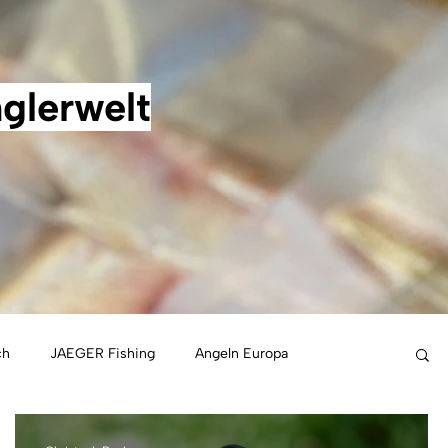
glerwelt
ch
JAEGER Fishing
Angeln Europa