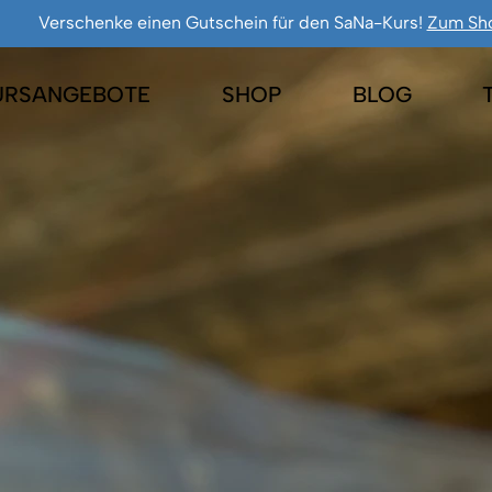
Verschenke einen Gutschein für den SaNa-Kurs!
Zum Sh
URSANGEBOTE
SHOP
BLOG