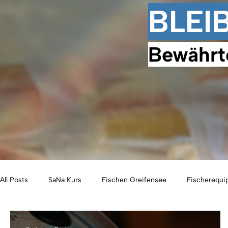
BLEI
Bewährt
All Posts
SaNa Kurs
Fischen Greifensee
Fischerequ
Eisfischen
Geschenkideen
Freiangelrecht
Fis