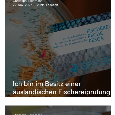
Christoph Bachmann
29. Nov. 2025
2 Min. Lesezeit
Ich bin im Besitz einer
ausländischen Fischereiprüfung 
wie beantrage ich den SaNa-
Ausweis in der Schweiz?
Christoph Bachmann