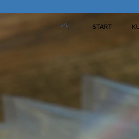
START
K