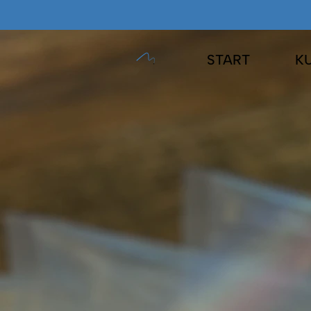
START
K