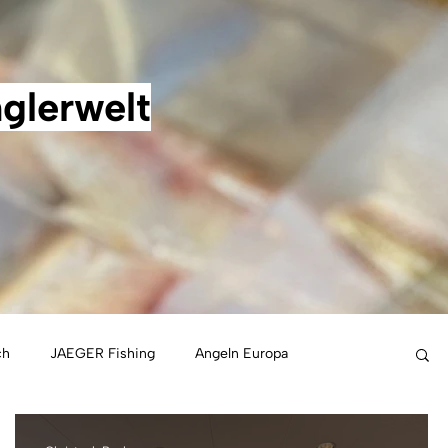
glerwelt
ch
JAEGER Fishing
Angeln Europa