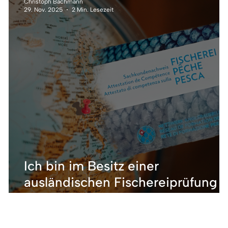
Christoph Bachmann
29. Nov. 2025
2 Min. Lesezeit
Ich bin im Besitz einer
ausländischen Fischereiprüfung 
wie beantrage ich den SaNa-
Ausweis in der Schweiz?