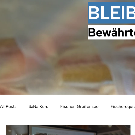
BLEI
Bewährt
All Posts
SaNa Kurs
Fischen Greifensee
Fischerequ
Eisfischen
Geschenkideen
Freiangelrecht
Fis