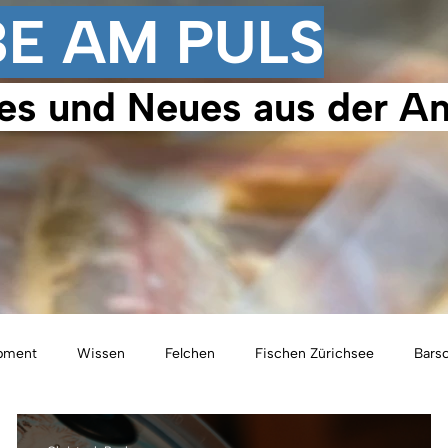
BE AM PULS
es und Neues aus der An
ipment
Wissen
Felchen
Fischen Zürichsee
Bars
chen Wägitalersee
Hecht
Kurse