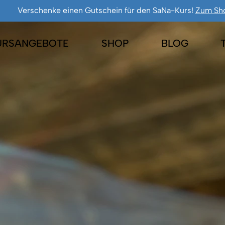
Verschenke einen Gutschein für den SaNa-Kurs!
Zum Sh
URSANGEBOTE
SHOP
BLOG