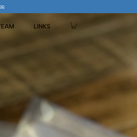
op
TEAM
LINKS