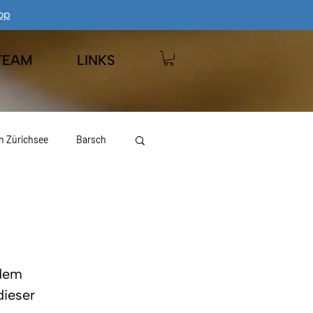
op
TEAM
LINKS
n Zürichsee
Barsch
 Wägitalersee
Hecht
dem 
ieser 