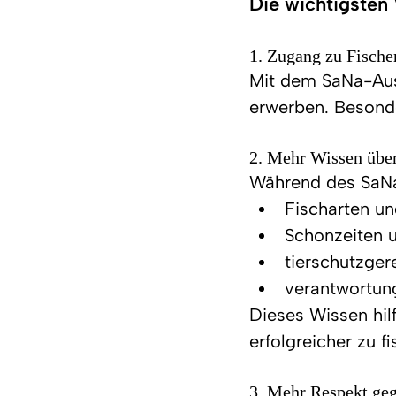
Die wichtigsten
1. Zugang zu Fische
Mit dem SaNa-Ausw
erwerben. Besonde
2. Mehr Wissen über
Während des SaNa
Fischarten u
Schonzeiten 
tierschutzge
verantwortun
Dieses Wissen hil
erfolgreicher zu f
3. Mehr Respekt ge