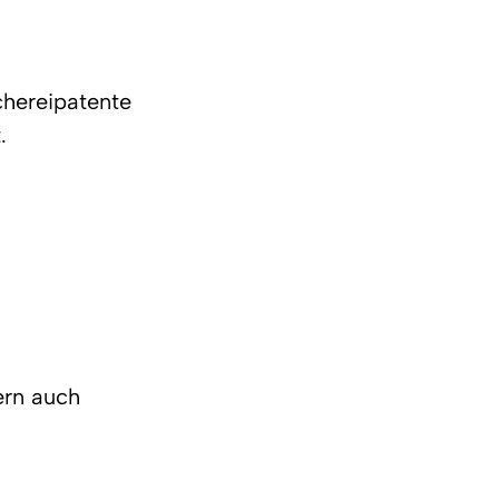
hereipatente 
.
ern auch 