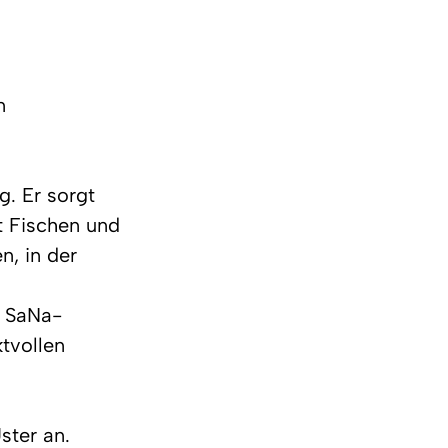
n
. Er sorgt 
t Fischen und 
n, in der 
m SaNa-
tvollen 
ster an. 