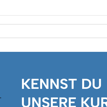
Hechtschonzeit Zürich
Die 
2026: Schonzeit,
den 
Mindestmass und Regeln im
Jerk
Kanton
KENNST DU
UNSERE KU