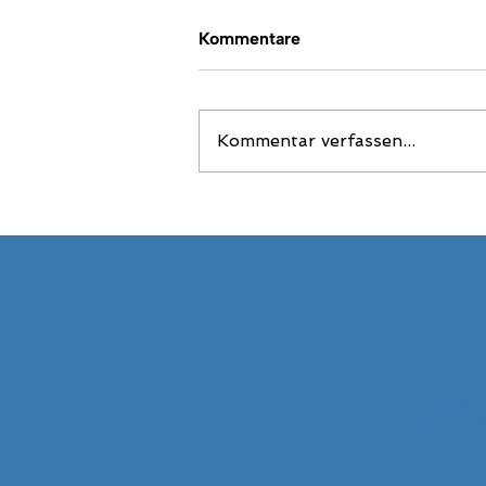
Kommentare
Kommentar verfassen...
Wie bekomme ich den
Angelschein in Zürich? Eine
einfache Schritt-für-Schritt-
Anleitung