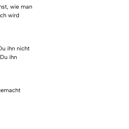
nst, wie man 
ch wird 
u ihn nicht 
Du ihn 
gemacht 