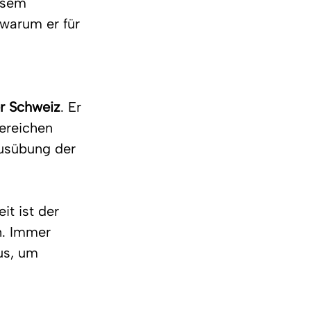
esem 
 warum er für 
r Schweiz
. Er 
ereichen 
usübung der 
t ist der 
n. Immer 
us, um 