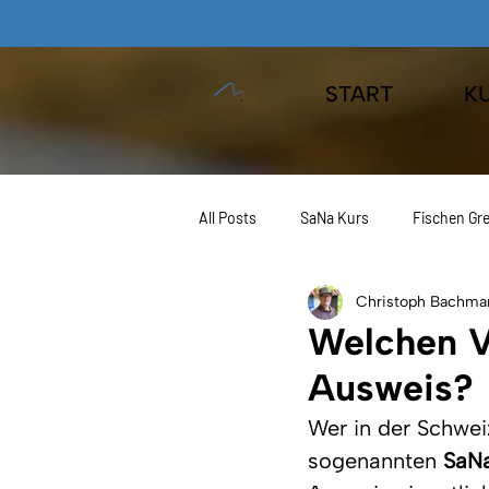
START
K
All Posts
SaNa Kurs
Fischen Gre
Christoph Bachma
JAEGER Fishing
Angeln Europa
Welchen Vo
Ausweis?
Kurse
Wer in der Schwei
sogenannten 
SaN