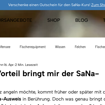
Verschenke einen Gutschein für den SaNa-Kurs!
Zum Sh
URSANGEBOTE
SHOP
BLOG
ifensee
Fischerequipment
Wissen
Felchen
Fische
nn
16. Apr.
2 Min. Lesezeit
Eisfischen
Geschenkideen
Freiangelrecht
Fischen
rteil bringt mir der SaNa-
z angeln möchte, kommt früher oder später mit 
a-Ausweis
 in Berührung. Doch was genau bringt d