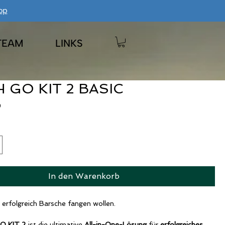
op
TEAM
LINKS
 GO KIT 2 BASIC
Preis
0
In den Warenkorb
e erfolgreich Barsche fangen wollen.
O KIT 2
ist die ultimative
All-in-One-Lösung
für
erfolgreiches