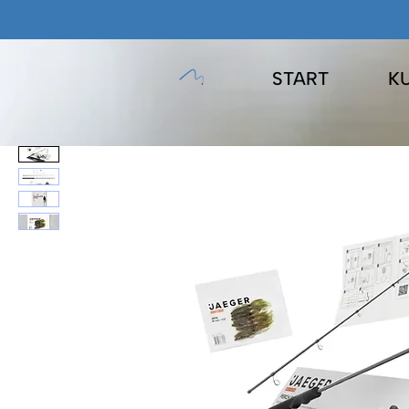
START
K