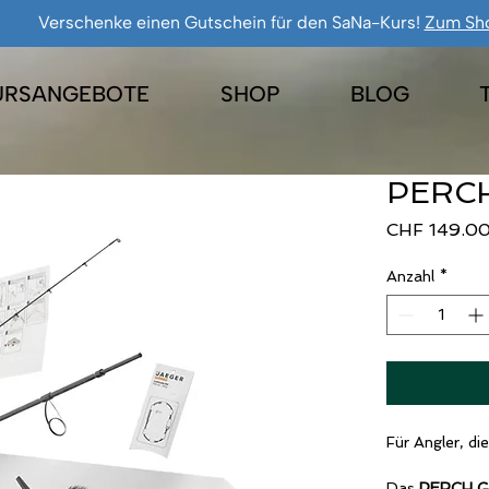
Verschenke einen Gutschein für den SaNa-Kurs!
Zum Sh
URSANGEBOTE
SHOP
BLOG
PERCH
CHF 149.0
Anzahl
*
Für Angler, di
Das
PERCH G