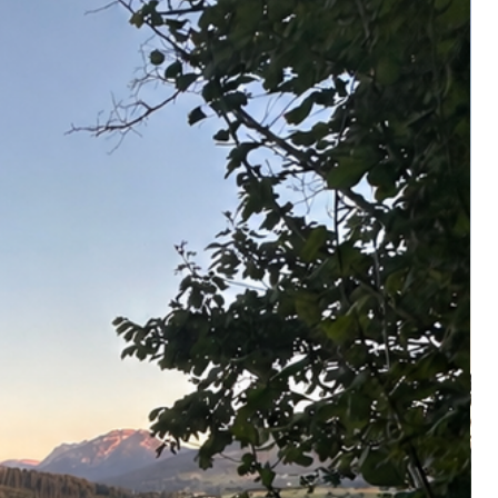
40 g
delstahl
 5.2:1
: 6 kg
chtene Schnur
m, 0.15mm, 6.5kg Tragkraft, bereits aufgespult
ckmeldung von Köder zu Angler – für präzises Angeln.
 Carolina Rig:
Eine der erfolgreichsten Montagen für Barsche –
ten einsatzbereit.
Gummiköder (8 Stück, taupe-lime):
Imitiert eines der
Beutetiere von Barschen. Ideal in Kombination mit dem Carolina
eitung für dein Barsch Angel-Abenteuer: Wichtige Knoten, Rig-
ertipps