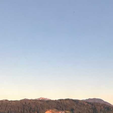
Gewicht: 2
Getriebe: E
Gear Ratio:
Bremskraft
8-fach Geflo
Länge: 100
Direkte Rü
Vorgefertigtes
mit einem Kno
ASTA Shrimp 
beliebtesten 
Rig.
+ Bonus 1:
Anl
Führung & Köd