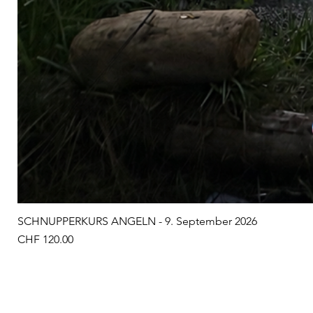
SCHNUPPERKURS ANGELN - 9. September 2026
Preis
CHF 120.00