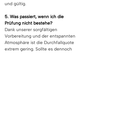
und gültig.
5. Was passiert, wenn ich die 
Prüfung nicht bestehe?
Dank unserer sorgfältigen 
Vorbereitung und der entspannten 
Atmosphäre ist die Durchfallquote 
extrem gering. Sollte es dennoch 
nicht klappen, kannst Du den Kurs 
dank unserer Erfolgsgarantie 
kostenlos wiederholen.
Bereit für dein Angel-Abenteuer?
Der Weg zum 
Angelschein Zürich
ist der erste und wichtigste Schritt 
in ein wunderbares Hobby. Mit 
Angelpunkt hast Du einen 