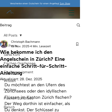
Verschenke einen Gutschein für einen Angeltag!
Zum Shop
Beitrag
All Posts
Christoph Bachmann
All Posts
15. Nov. 2025
4 Min. Lesezeit
Wie bekomme ich den
SaNa Kurs
Angelschein in Zürich? Eine
Fischen Greifensee
einfache Schritt-für-Schritt-
Anleitung
Fischerequipment
Aktualisiert:
28. Dez. 2025
Wissen
Du möchtest an den Ufern des 
Felchen
Zürichsees oder den idyllischen 
Flüssen im Kanton Zürich fischen? 
Fischen Zürichsee
Der Weg dorthin ist einfacher, als 
Barsch
Du denkst. Der Schlüssel zu 