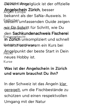
Deinem Angelglück ist der offizielle 
JAEGER Fishing
Angelschein Zürich
, besser 
Angeln Europa
bekannt als der SaNa-Ausweis. In 
Eisfischen
diesem umfassenden Guide zeigen 
wir Dir Schritt für Schritt, wie Du 
Geschenkideen
den 
Sachkundenachweis Fischerei 
Freiangelrecht
in Zürich
 unkompliziert und schnell 
erhältst und warum ein Kurs bei 
Fischen Wägitalersee
Angelpunkt der beste Start in Dein 
Hecht
neues Hobby ist.
Kurse
Was ist der Angelschein in Zürich 
und warum brauchst Du ihn?
In der Schweiz ist das Angeln 
klar 
geregelt
, um die Fischbestände zu 
schützen und einen respektvollen 
Umgang mit der Natur 