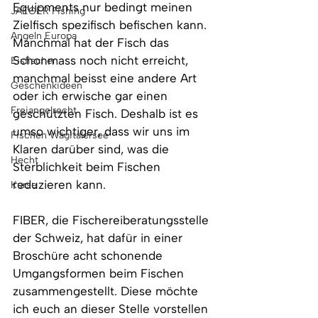
Equipments nur bedingt meinen 
JAEGER Fishing
Zielfisch spezifisch befischen kann. 
Angeln Europa
Manchmal hat der Fisch das 
Schonmass noch nicht erreicht, 
Eisfischen
manchmal beisst eine andere Art 
Geschenkideen
oder ich erwische gar einen 
Freiangelrecht
geschützten Fisch. Deshalb ist es 
umso wichtiger, dass wir uns im 
Fischen Wägitalersee
Klaren darüber sind, was die 
Hecht
Sterblichkeit beim Fischen 
reduzieren kann.
Kurse
FIBER, die Fischereiberatungsstelle 
der Schweiz, hat dafür in einer 
Broschüre acht schonende 
Umgangsformen beim Fischen 
zusammengestellt. Diese möchte 
ich euch an dieser Stelle vorstellen 