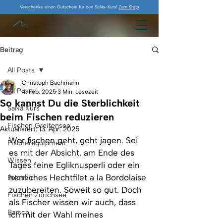
Verschenke einen Gutschein für den SaNa-Kurs!
Zum Shop
Beitrag
All Posts
Christoph Bachmann
All Posts
4. Feb. 2025
3 Min. Lesezeit
So kannst Du die Sterblichkeit
SaNa Kurs
beim Fischen reduzieren
Fischen Greifensee
Aktualisiert:
13. Apr. 2025
Wer fischen geht, geht jagen. Sei 
Fischerequipment
es mit der Absicht, am Ende des 
Wissen
Tages feine Egliknusperli oder ein 
herrliches Hechtfilet a la Bordolaise 
Felchen
zuzubereiten. Soweit so gut. Doch 
Fischen Zürichsee
als Fischer wissen wir auch, dass 
Barsch
ich mit der Wahl meines 