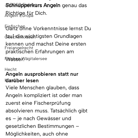
JAEGER Fishing
Schnupperkurs Angeln
 genau das 
Richtige für Dich.
Angeln Europa
Eisfischen
Ganz ohne Vorkenntnisse lernst Du 
1zu1 die wichtigsten Grundlagen 
Geschenkideen
kennen und machst Deine ersten 
Freiangelrecht
praktischen Erfahrungen am 
Fischen Wägitalersee
Wasser.
Hecht
Angeln ausprobieren statt nur 
darüber lesen
Kurse
Viele Menschen glauben, dass 
Angeln kompliziert ist oder man 
zuerst eine Fischerprüfung 
absolvieren muss. Tatsächlich gibt 
es – je nach Gewässer und 
gesetzlichen Bestimmungen – 
Möglichkeiten, auch ohne 