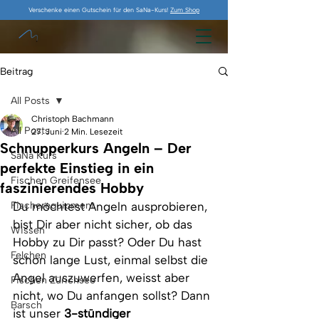
Verschenke einen Gutschein für den SaNa-Kurs!
Zum Shop
Beitrag
All Posts
Christoph Bachmann
All Posts
27. Juni
2 Min. Lesezeit
Schnupperkurs Angeln – Der
SaNa Kurs
perfekte Einstieg in ein
Fischen Greifensee
faszinierendes Hobby
Fischerequipment
Du möchtest Angeln ausprobieren, 
bist Dir aber nicht sicher, ob das 
Wissen
Hobby zu Dir passt? Oder Du hast 
Felchen
schon lange Lust, einmal selbst die 
Angel auszuwerfen, weisst aber 
Fischen Zürichsee
nicht, wo Du anfangen sollst? Dann 
Barsch
ist unser 
3-stündiger 