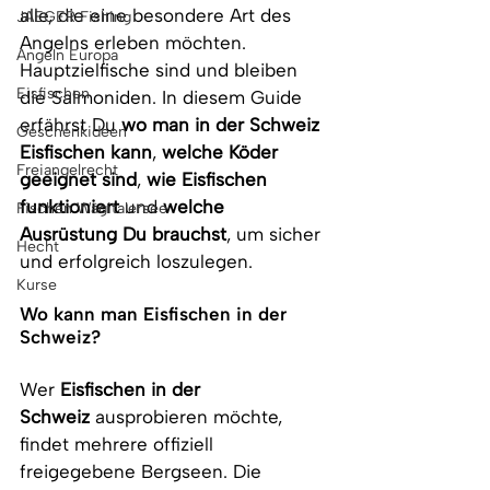
alle, die eine besondere Art des 
JAEGER Fishing
Angelns erleben möchten. 
Angeln Europa
Hauptzielfische sind und bleiben 
Eisfischen
die Salmoniden. In diesem Guide 
erfährst Du 
wo man in der Schweiz 
Geschenkideen
Eisfischen kann
, 
welche Köder 
Freiangelrecht
geeignet sind
, 
wie Eisfischen 
funktioniert
 und 
welche 
Fischen Wägitalersee
Ausrüstung Du brauchst
, um sicher 
Hecht
und erfolgreich loszulegen.
Kurse
Wo kann man Eisfischen in der 
Schweiz?
Wer 
Eisfischen in der 
Schweiz
 ausprobieren möchte, 
findet mehrere offiziell 
freigegebene Bergseen. Die 