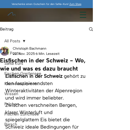
Verschenke einen Gutschein für den SaNa-Kurs!
Zum Shop
Beitrag
All Posts
Christoph Bachmann
All Posts
22. Nov. 2025
6 Min. Lesezeit
Eisfischen in der Schweiz - Wo,
SaNa Kurs
wie und was es dazu braucht
Fischen Greifensee
Eisfischen in der Schweiz
 gehört zu 
den faszinierendsten 
Fischerequipment
Winteraktivitäten der Alpenregion 
Wissen
und wird immer beliebter. 
Felchen
Zwischen verschneiten Bergen, 
klarer Winterluft und 
Fischen Zürichsee
spiegelglattem Eis bietet die 
Barsch
Schweiz ideale Bedingungen für 