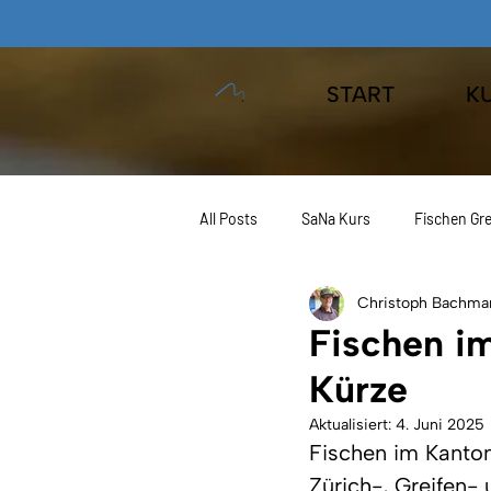
START
K
All Posts
SaNa Kurs
Fischen Gre
Christoph Bachma
JAEGER Fishing
Angeln Europa
Fischen im
Kürze
Kurse
Aktualisiert:
4. Juni 2025
Fischen im Kanton 
Zürich-, Greifen- u