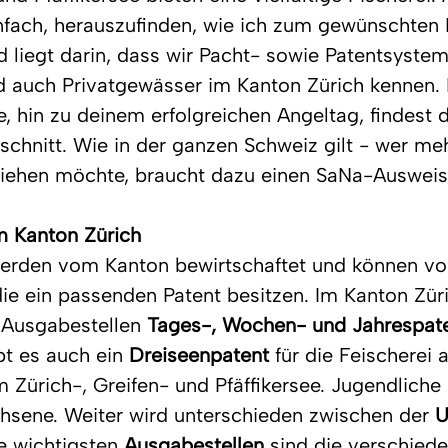
nfach, herauszufinden, wie ich zum gewünschten 
liegt darin, dass wir Pacht- sowie Patentsystem
d auch Privatgewässer im Kanton Zürich kennen. 
, hin zu deinem erfolgreichen Angeltag, findest 
chnitt. Wie in der ganzen Schweiz gilt - wer meh
iehen möchte, braucht dazu einen SaNa-Ausweis
m Kanton Zürich
erden vom Kanton bewirtschaftet und können von
die ein passenden Patent besitzen. Im Kanton Zür
 Ausgabestellen 
Tages-, Wochen- und Jahrespat
t es auch ein 
Dreiseenpatent
 für die Feischerei 
 Zürich-, Greifen- und Pfäffikersee. Jugendliche
hsene. Weiter wird unterschieden zwischen der 
U
ie wichtigsten 
Ausgabestellen
 sind die verschied