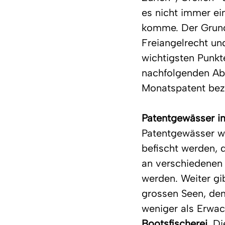
es nicht immer ei
komme. Der Grund 
Freiangelrecht un
wichtigsten Punkte
nachfolgenden Abs
Monatspatent bez
Patentgewässer i
Patentgewässer w
befischt werden, 
an verschiedenen
werden. Weiter gib
grossen Seen, dem
weniger als Erwac
Bootsfischerei
. D