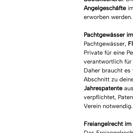
Angelgeschäfte
 i
erworben werden.
Pachtgewässer im
Pachtgewässer,
 F
Private für eine P
verantwortlich fü
Daher braucht es 
Abschnitt zu dei
Jahrespatente 
aus
verpflichtet, Pate
Verein notwendig.
Freiangelrecht im
Das Freiangelrecht