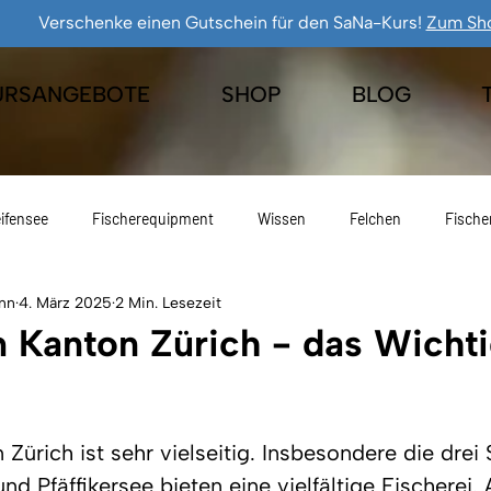
Verschenke einen Gutschein für den SaNa-Kurs!
Zum Sh
URSANGEBOTE
SHOP
BLOG
ifensee
Fischerequipment
Wissen
Felchen
Fische
nn
4. März 2025
2 Min. Lesezeit
Eisfischen
Geschenkideen
Freiangelrecht
Fischen
 Kanton Zürich - das Wichti
Zürich ist sehr vielseitig. Insbesondere die drei 
nd Pfäffikersee bieten eine vielfältige Fischerei. A