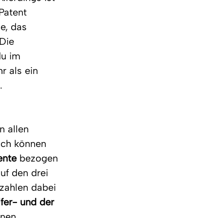
Patent 
e, das 
Die 
du im 
r als ein 
.
 allen 
ich können 
ente
 bezogen 
auf den drei 
 zahlen dabei 
fer- und der 
enen 