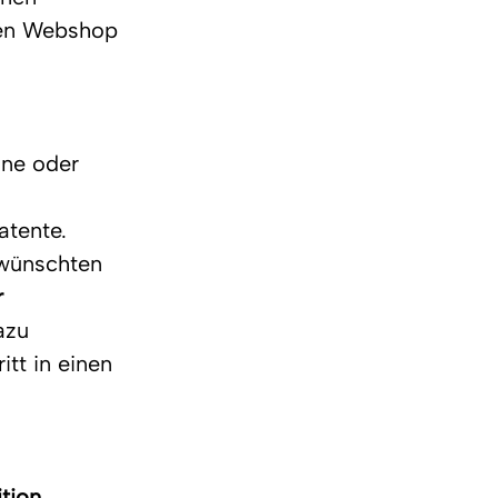
den Webshop 
ine oder 
atente. 
ewünschten 
 
azu 
itt in einen 
tion
. 