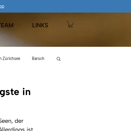
op
TEAM
LINKS
n Zürichsee
Barsch
 Wägitalersee
Hecht
gste in
Seen, der 
llerdings ist 