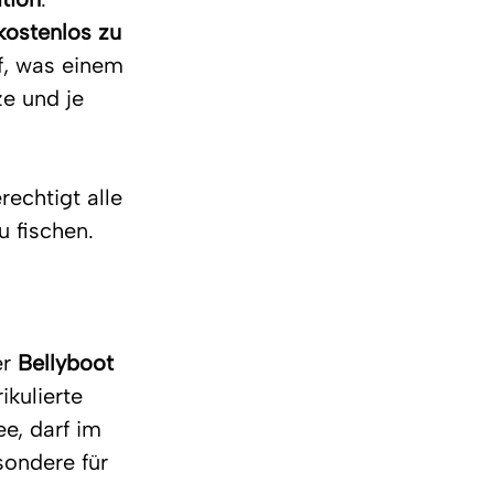
kostenlos zu 
f, was einem 
ze und je 
rechtigt alle 
 fischen. 
r 
Bellyboot
kulierte 
e, darf im 
sondere für 