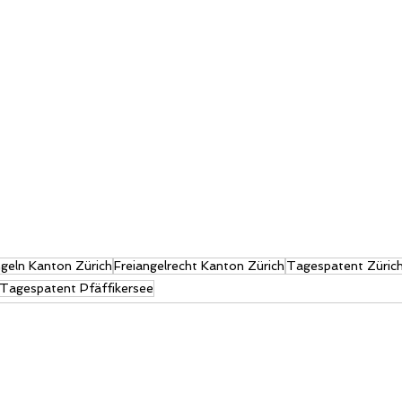
geln Kanton Zürich
Freiangelrecht Kanton Zürich
Tagespatent Züric
Tagespatent Pfäffikersee