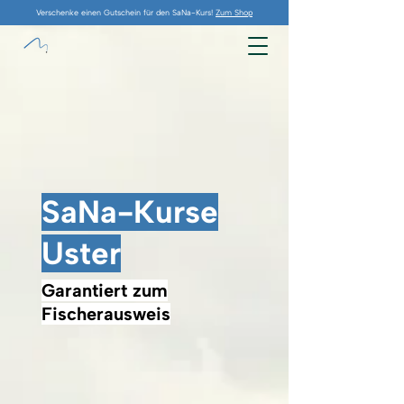
Verschenke einen Gutschein für den SaNa-Kurs!
Zum Shop
SaNa-Kurse
Uster
Garantiert zum
Fischerausweis