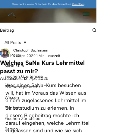
Verschenke einen Gutschein für den SaNa-Kurs!
Zum Shop
Beitrag
All Posts
Christoph Bachmann
All Posts
2. Sept. 2024
1 Min. Lesezeit
Welches SaNa Kurs Lehrmittel
SaNa Kurs
passt zu mir?
Fischen Greifensee
Aktualisiert:
13. Apr. 2025
Wer einen SaNa-Kurs besuchen 
Fischerequipment
will, hat im Voraus das Wissen aus 
Wissen
einem zugelassenes Lehrmittel im 
Selbststudium zu erlernen. In 
Felchen
diesem Blogbeitrag möchte ich 
Fischen Zürichsee
darauf eingehen, welche Lehrmittel 
Barsch
zugelassen sind und wie sie sich 