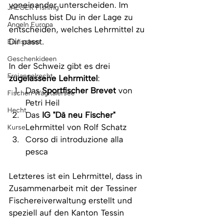
voneinander unterscheiden. Im 
JAEGER Fishing
Anschluss bist Du in der Lage zu 
Angeln Europa
entscheiden, welches Lehrmittel zu 
Dir passt. 
Eisfischen
Geschenkideen
In der Schweiz gibt es drei 
Freiangelrecht
zugelassene Lehrmittel
:
Das 
Sportfischer Brevet
 von 
Fischen Wägitalersee
Petri Heil
Hecht
Das 
IG "Dä neu Fischer"
Lehrmittel von Rolf Schatz
Kurse
Corso di introduzione alla 
pesca
Letzteres ist ein Lehrmittel, dass in 
Zusammenarbeit mit der Tessiner 
Fischereiverwaltung erstellt und 
speziell auf den Kanton Tessin 