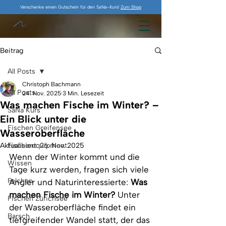
Verschenke einen Gutschein für den SaNa-Kurs!
Zum Shop
Beitrag
All Posts
Christoph Bachmann
All Posts
24. Nov. 2025
3 Min. Lesezeit
Was machen Fische im Winter? –
SaNa Kurs
Ein Blick unter die
Fischen Greifensee
Wasseroberfläche
Aktualisiert:
Fischerequipment
26. Nov. 2025
Wenn der Winter kommt und die 
Wissen
Tage kurz werden, fragen sich viele 
Felchen
Angler und Naturinteressierte: 
Was 
machen Fische im Winter?
 Unter 
Fischen Zürichsee
der Wasseroberfläche findet ein 
Barsch
tiefgreifender Wandel statt, der das 