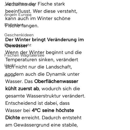
Verhalten der Fische stark 
JAEGER Fishing
beeinflusst. Wer diese versteht, 
Angeln Europa
kann auch im Winter schöne 
Eisfischen
Fische fangen.
Geschenkideen
Der Winter bringt Veränderung im 
Freiangelrecht
Gewässer
Wenn der Winter beginnt und die 
Fischen Wägitalersee
Temperaturen sinken, verändert 
Hecht
sich nicht nur die Landschaft, 
sondern auch die Dynamik unter 
Kurse
Wasser. Das 
Oberflächenwasser 
kühlt zuerst ab
, wodurch sich die 
gesamte Wasserstruktur verändert. 
Entscheidend ist dabei, dass 
Wasser bei 
4°C seine höchste 
Dichte
 erreicht. Dadurch entsteht 
am Gewässergrund eine stabile, 