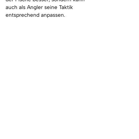
auch als Angler seine Taktik 
entsprechend anpassen.
Fischen im Winter Schweiz
Angeln im Winter Schweiz
Was machen Fische im Winter
Fische im Winter
Wo sind die Fische im Winter
Welche Fische im Winter angeln
Wissen