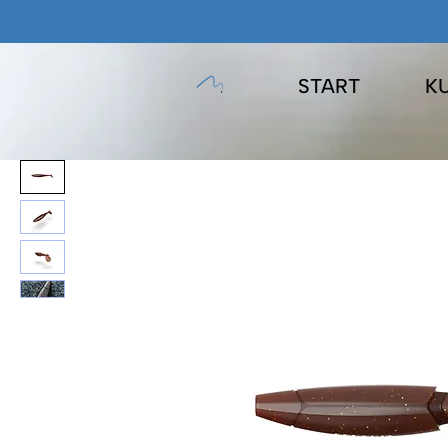
START
K