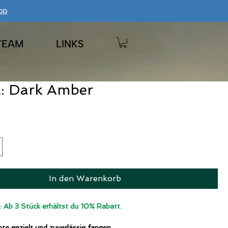
op
TEAM
LINKS
: Dark Amber
eis
In den Warenkorb
 Ab 3 Stück erhältst du 10% Rabatt.
e gezielt und zuverlässig fangen