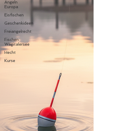
Angeln
Europa
Eisfischen
Geschenkideen
Freiangelrecht
Fischen
Wägitalersee
Hecht
Kurse