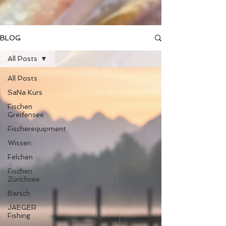
BLOG
All Posts
All Posts
SaNa Kurs
Fischen
Greifensee
Fischerequipment
Wissen
Felchen
Fischen
Zürichsee
Barsch
JAEGER
Fishing