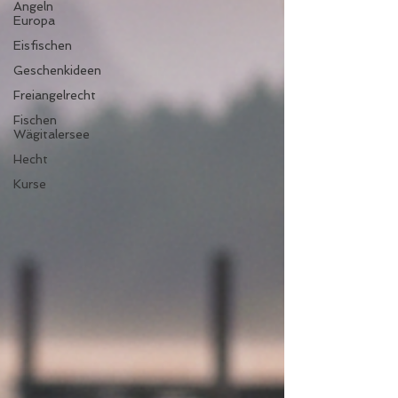
Angeln
Europa
Eisfischen
Geschenkideen
Freiangelrecht
Fischen
Wägitalersee
Hecht
Kurse