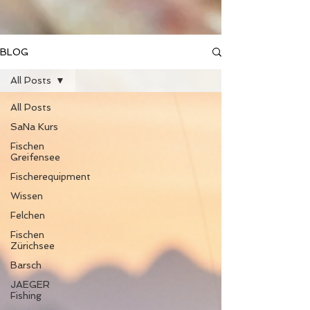
BLOG
All Posts
All Posts
SaNa Kurs
Fischen
Greifensee
Fischerequipment
Wissen
Felchen
Fischen
Zürichsee
Barsch
JAEGER
Fishing