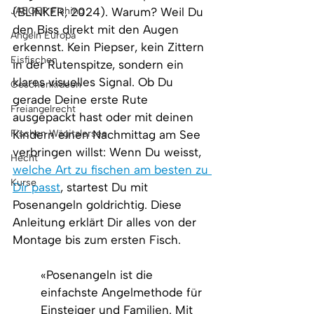
JAEGER Fishing
(BLINKER, 2024). Warum? Weil Du 
den Biss direkt mit den Augen 
Angeln Europa
erkennst. Kein Piepser, kein Zittern 
Eisfischen
in der Rutenspitze, sondern ein 
klares visuelles Signal. Ob Du 
Geschenkideen
gerade Deine erste Rute 
Freiangelrecht
ausgepackt hast oder mit deinen 
Fischen Wägitalersee
Kindern einen Nachmittag am See 
verbringen willst: Wenn Du weisst, 
Hecht
welche Art zu fischen am besten zu 
Kurse
Dir passt
, startest Du mit 
Posenangeln goldrichtig. Diese 
Anleitung erklärt Dir alles von der 
Montage bis zum ersten Fisch.
«Posenangeln ist die 
einfachste Angelmethode für 
Einsteiger und Familien. Mit 