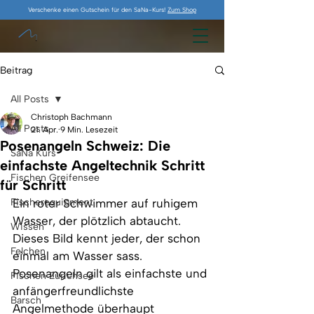
Verschenke einen Gutschein für den SaNa-Kurs!
Zum Shop
Beitrag
All Posts
Christoph Bachmann
All Posts
21. Apr.
9 Min. Lesezeit
Posenangeln Schweiz: Die
SaNa Kurs
einfachste Angeltechnik Schritt
Fischen Greifensee
für Schritt
Fischerequipment
Ein roter Schwimmer auf ruhigem 
Wasser, der plötzlich abtaucht. 
Wissen
Dieses Bild kennt jeder, der schon 
Felchen
einmal am Wasser sass. 
Posenangeln gilt als einfachste und 
Fischen Zürichsee
anfängerfreundlichste 
Barsch
Angelmethode überhaupt 